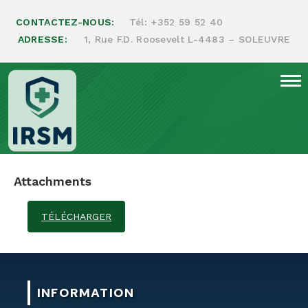
CONTACTEZ-NOUS:
Tél:
+352 59 52 40
ADRESSE:
1, Rue F.D. Roosevelt L-4483 – SOLEUVRE
Sauvez vos yeux rapidement
Attachments
TÉLÉCHARGER
INFORMATION