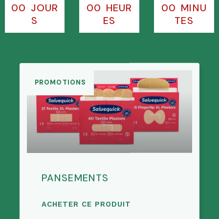
00
JOUR
00
HEUR
00
MINU
S
ES
TES
PROMOTIONS
PANSEMENTS
ACHETER CE PRODUIT