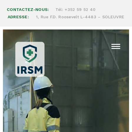
CONTACTEZ-NOUS:
Tél:
+352 59 52 40
ADRESSE:
1, Rue F.D. Roosevelt L-4483 – SOLEUVRE