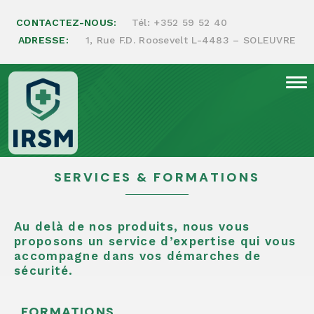
CONTACTEZ-NOUS:
Tél:
+352 59 52 40
ADRESSE:
1, Rue F.D. Roosevelt L-4483 – SOLEUVRE
Formations & Services
SERVICES & FORMATIONS
Au delà de nos produits, nous vous
proposons un service d’expertise qui vous
accompagne dans vos démarches de
sécurité.
FORMATIONS