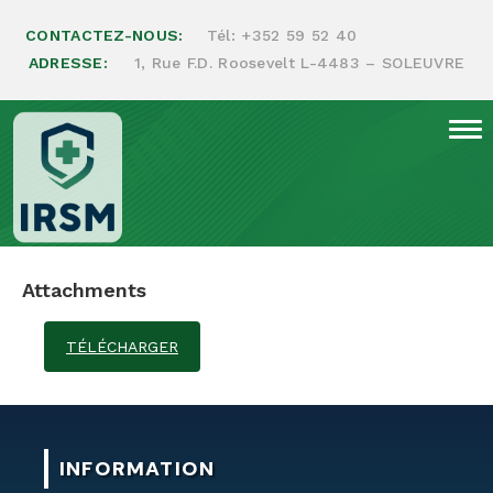
CONTACTEZ-NOUS:
Tél:
+352 59 52 40
ADRESSE:
1, Rue F.D. Roosevelt L-4483 – SOLEUVRE
Bande de contention
Attachments
TÉLÉCHARGER
INFORMATION