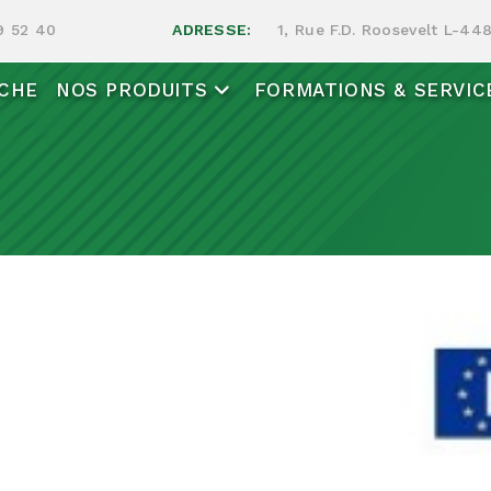
9 52 40
ADRESSE:
1, Rue F.D. Roosevelt L-4
CHE
NOS PRODUITS
FORMATIONS & SERVIC
Produits