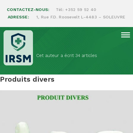
CONTACTEZ-NOUS:
Tél:
+352 59 52 40
ADRESSE:
1, Rue F.D. Roosevelt L-4483 – SOLEUVRE
Auteur/autrice :
admin
Cet auteur a écrit 34 articles
Produits divers